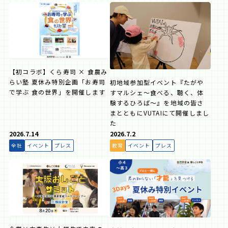
【初コラボ】くら寿司 × 食農み
らい塾 夏休み特別企画「お寿司
初地域参加型イベント『たがや
で学ぶ 食の世界」を開催します
すマルシェ～食べる、聴く、体
験するひろば～』を地域の皆さ
まとともにVUTAIにて開催しまし
た
2026.7.14
2026.7.2
全社
イベント
プレス
教育
イベント
プレス