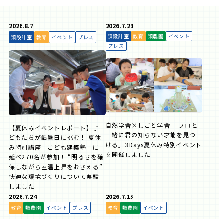
2026.8.7
2026.7.28
類設計室
教育
類農園
イベント
類設計室
教育
イベント
プレス
プレス
自然学舎×しごと学舎 「プロと
【夏休みイベントレポート】子
一緒に君の知らない才能を見つ
どもたちが酷暑日に挑む！ 夏休
ける」3Days夏休み特別イベント
み特別講座「こども建築塾」に
を開催しました
延べ270名が参加！ “明るさを確
保しながら室温上昇をおさえる”
快適な環境づくりについて実験
しました
2026.7.24
2026.7.15
教育
類農園
イベント
プレス
教育
類農園
イベント