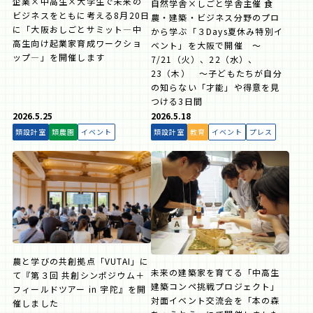
企業×中高生×大学生で未来の
自然学舎×しごと学舎主催 食
ビジネスをともに考える8月20日
農・建築・ビジネス分野のプロ
に「大阪おしごとサミット―中
から学ぶ「３Days夏休み特別イ
高生向け起業家育成ワークショ
ベント」を大阪で開催 ～
ップ―」を開催します
7/21（火）、22（水）、
23（木） ～子どもたちが自分
の知らない「才能」や得意を見
つける3日間
2026.5.25
2026.5.18
類設計室
類農園
イベント
類設計室
教育
イベント
プレス
農と学びの共創拠点「VUTAI」に
未来の建築家を育てる「中高生
て『第３回 共創シンポジウム＋
建築コンペ挑戦プロジェクト」
フィールドツアー in 宇陀』を開
対面イベント交流会を「本の森
催しました