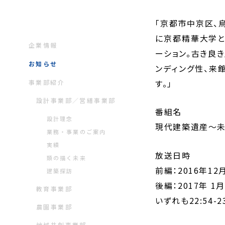
「京都市中京区、
に京都精華大学と
企業情報
ーション。古き良
お知らせ
ンディング性、来
す。」
事業部紹介
設計事業部／営繕事業部
番組名
設計理念
現代建築遺産～未
業務・事業のご案内
実績
放送日時
類の描く未来
前編：2016年12
建築探訪
後編：2017年 1月
教育事業部
いずれも22:54-23
農園事業部
地域共創事業部