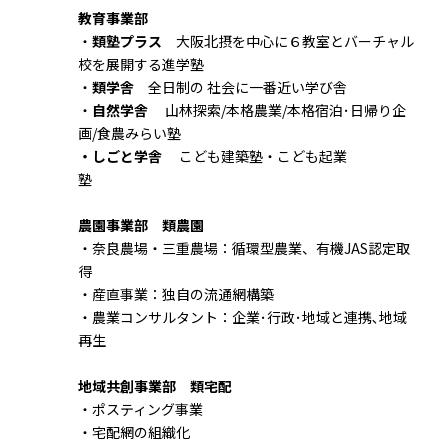
教育事業部
・
類塾プラス
大阪北摂を中心に６教室とバーチャル
校を展開する進学塾
・
類学舎
全日制の 社会に一番近い学び舎
・
自然学舎
山林探索/本格農業/本格宿泊･日帰り企
画/食農みらい塾
・しごと学舎
こども建築塾・こども起業
塾
農園事業部 類農園
・奈良農場・三重農場：循環型農業、有機JAS認定取
得
・産直事業：独自の流通網構築
・農業コンサルタント：企業･行政･地域と連携､地域
再生
地域共創事業部 類宅配
・ポスティング事業
・宅配網の組織化