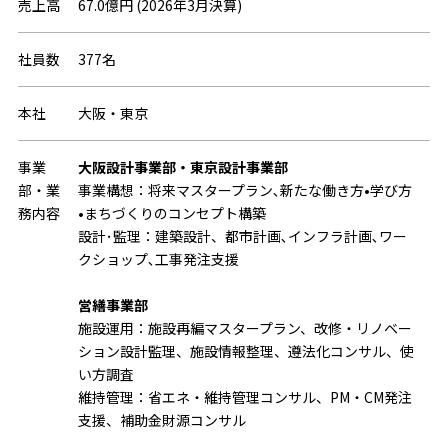
売上高
67.0億円 (2026年3月決算)
社員数
377名
本社
大阪・東京
事業
大阪設計事業部・東京設計事業部
部・業
事業構想：将来マスタープラン､新たな働き方•学び方
務内容
•まちづくりのコンセプト構築
設計･監理：建築設計、都市計画､インフラ計画､ワー
クショップ､工事発注支援
営繕事業部
施設運用：施設再編マスタープラン、改修・リノベー
ション設計監理、施設情報整理、遵法化コンサル、使
い方調査
維持管理：省エネ・維持管理コンサル、PM・CM発注
支援、補助金財源コンサル