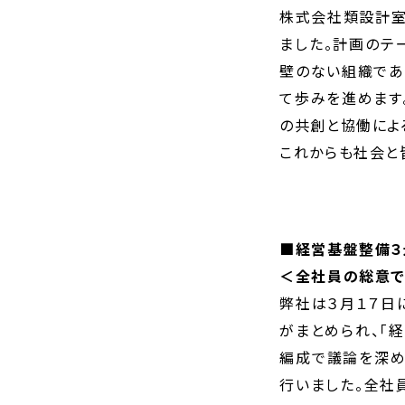
株式会社類設計室
ました。計画のテ
壁のない組織であ
て歩みを進めます
の共創と協働によ
これからも社会と
■経営基盤整備３
＜全社員の総意
弊社は３月１７日
がまとめられ、「
編成で議論を深め
行いました。全社