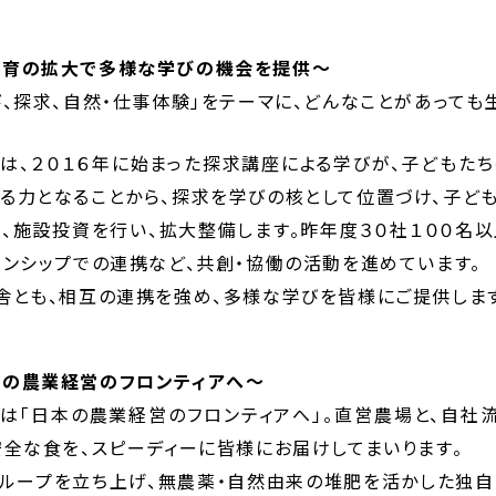
教育の拡大で多様な学びの機会を提供～
び、探求、自然・仕事体験」をテーマに、どんなことがあっても
は、２０１６年に始まった探求講座による学びが、子どもた
る力となることから、探求を学びの核として位置づけ、子ども
、施設投資を行い、拡大整備します。昨年度３０社１００名
ーンシップでの連携など、共創・協働の活動を進めています。
舎とも、相互の連携を強め、多様な学びを皆様にご提供しま
の農業経営のフロンティアへ～
は「日本の農業経営のフロンティアへ」。直営農場と、自社
安全な食を、スピーディーに皆様にお届けしてまいります。
ループを立ち上げ、無農薬・自然由来の堆肥を活かした独