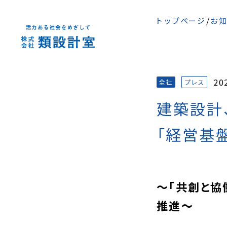
トップページ
お知
20
全社
プレス
建築設計
「経営基
～「共創と協
推進～