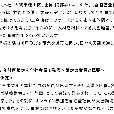
（本社：大阪市淀川区、社長：阿部紘）はこのたび、経営基盤
ーマは「共創と協働」。類設計室は５０年にわたって全社員
り続けてきました。今後はそのオープン性を社内社外問わ
。それらを実現させるために、「人材を根幹とする共創経営」
る新事業創出を行っていきます。
皆様の活力を産みだす事業を誠実に担い、日々の実践を通し
ヵ年計画策定を全社会議で発表～策定の背景と概要
～
で決定＞
に全事業部と本社社員の全員が出席する全社会議を開催。
経営基盤整備３ヵ年計画」として会議で発表されました。この
ました。その後に、オンライン参加を含む全社員が大会議
員で意見を交え、事業部の垣根を超えた提案がなされる活