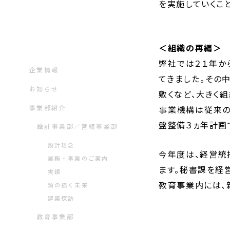
を実施していくこ
＜組織の再編＞
弊社では２１年か
企業情報
てきました。その
お知らせ
敷くなど、大きく
事業部紹介
事業機構は従来の
盤整備３ヵ年計画
設計事業部／営繕事業部
設計理念
今年度は、経営統
業務・事業のご案内
ます。秘書課を経
実績
教育事業内には、
類の描く未来
建築探訪
教育事業部