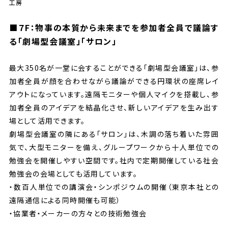
工房
■
７F：物事の本質から未来までを参加者全員で議論す
る「劇場型会議室」「サロン」
最大350名が一堂に会することができる「劇場型会議室」は、参
加者全員が顔を合わせながら議論ができる円環状の座席レイ
アウトになっています。遠隔モニターや個人マイクを搭載し、参
加者全員のアイデアを結晶化させ、新しいアイデアを生み出す
場として活用できます。
劇場型会議室の隣にある「サロン」は、木調の落ち着いた雰囲
気で、大型モニターを備え、グループワークから十人単位での
勉強会を開催しやすい空間です。社内で定期開催している社会
勉強会の会場としても活用しています。
・数百人単位での講演会・シンポジウムの開催（東京本社との
遠隔通信による同時開催も可能）
・協業者・メーカーの方々との技術勉強会