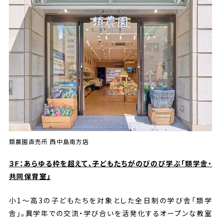
類農園直売所 西中島南方店
３F：あらゆる枠を超えて、子どもたちがのびのび学ぶ「類学舎・
共同保育室」
小1～高3の子どもたちを対象とした全日制の学び舎「類学
舎」。異学年での交流・学び合いを活発化するオープンな教室