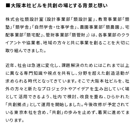
■大阪本社ビルを共創の場とする背景と想い
株式会社類設計室（設計事業部「類設計室」、教育事業部「類
塾」「類学舎」「自然学舎・仕事学舎」、農園事業部「類農園」、宅
配事業部「類宅配」、管財事業部「類管財」）は、各事業部のクラ
イアントや協業者、地域の方々と共に事業を創ることを大切に
取り組んできました。
近年、社会は急速に変化し、課題解決のためにはこれまで以上
に異なる専門知識や視点を共有し、分野を超えた創造活動が
求められる時代となってきています。そこで大阪本社ビルを、社
外の方々と新たなプロジェクトやアイデアを生み出していく場
として活用できるよう、社内で検討、改良を重ね、ひらかれた
「共創拠点」として運用を開始しました。今後改修が予定されて
いる東京本社を含め、「共創」の歩みを止めず、着実に進めてま
いります。