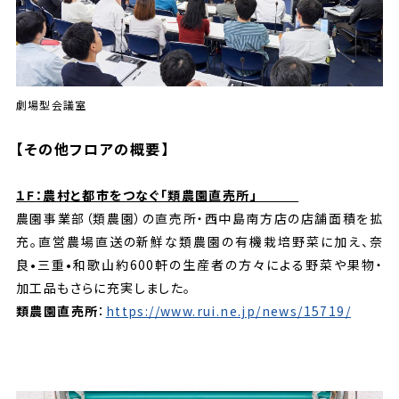
劇場型会議室
【
その他フロアの概要
】
１F：農村と都市をつなぐ「類農園直売所」
農園事業部（類農園）の直売所・西中島南方店の店舗面積を拡
充。直営農場直送の新鮮な類農園の有機栽培野菜に加え、奈
良•三重•和歌山約600軒の生産者の方々による野菜や果物・
加工品もさらに充実しました。
類農園直売所
：
https://www.rui.ne.jp/news/15719/