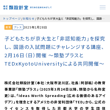
トップページ
お知らせ
子どもたちが京大生と「非認知能力」を探究し、 国語の入試問題にチャレンジする講座、2月16日（日）開催 ～類塾プラスとTEDxKyotoUniversityによる共同開催～
2025年1月28日
教育
プレス
子どもたちが京大生と「非認知能力」を探究
し、 国語の入試問題にチャレンジする講座、
2月16日（日）開催 ～類塾プラスと
TEDxKyotoUniversityによる共同開催～
株式会社類設計室（本社：大阪市淀川区、社長：阿部紘）の教育
事業部「類塾プラス」（2025年3月24日以降、類塾から名称変
更）は、「Ideas Worth Spreading（広める価値のあるアイ
デア）」を理念とするアメリカの非営利団体「TED」から、公式の
ライセンスを取得した京都大学の学生団体