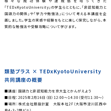
様々な成功体験や達成感を培ってきた
「TEDxKyotoUniversity」の学生らとともに、「非認知能力と
国語力の関係」や「学力や勉強法」について考える本講座を企
画しました。学生の実感や経験をもとに楽しく探究しながら、本
質的な勉強法や受験攻略について学びます。
類塾プラス
×
TEDxKyotoUniversity
共同講座の概要
■講座：国語力と非認知能力を京大生とかんがえよう
■日程：2025年2月16日（日）12:00～14:30（受付11:30～）
■場所：株式会社類設計室 大阪本社2F（大阪市淀川区西中
島4-3-2類ビル）