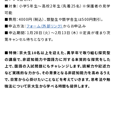
■対象：小学5年生～高校2年生（先着25名）※保護者の見学
可能
■費用：4000円（税込）、類塾生や類学舎生は500円割引。
■申込方法：
フォーム（外部リンク）
からお申込み
■申込期間：1月28日（火）～2月13日（木）※定員が埋まり次
第キャンセル待ちとなります。
■特徴：京大生10名以上を迎えた、異学年で取り組む探究型
の講座で、非認知能力や国語力に対する本質的な探究をした
上で、国語の入試問題にもチャレンジします。読解力や記述力
など実践的な力から、その背景となる非認知能力を高めるうえ
で、日常から心掛けたいことなどを考えていきます。思考法や勉
強法について京大生から学べる時間も提供します。