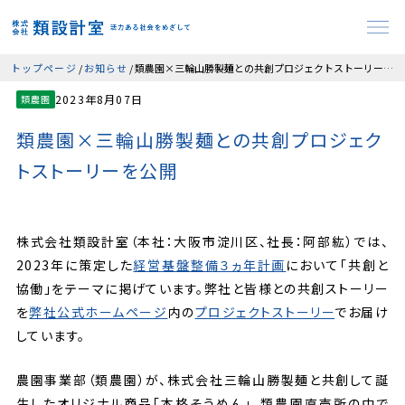
トップページ
お知らせ
類農園×三輪山勝製麺との共創プロジェクトストーリーを公開
2023年8月07日
類農園
類農園×三輪山勝製麺との共創プロジェク
トストーリーを公開
株式会社類設計室（本社：大阪市淀川区、社長：阿部紘）では、
2023年に策定した
経営基盤整備３ヵ年計画
において「共創と
協働」をテーマに掲げています。弊社と皆様との共創ストーリー
を
弊社公式ホームページ
内の
プロジェクトストーリー
でお届け
しています。
農園事業部（類農園）が、株式会社三輪山勝製麺と共創して誕
生したオリジナル商品「本格そうめん」。類農園直売所の中で