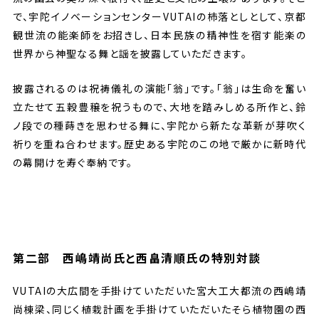
で、宇陀イノベーションセンターVUTAIの杮落としとして、京都
観世流の能楽師をお招きし、日本民族の精神性を宿す能楽の
世界から神聖なる舞と謡を披露していただきます。
披露されるのは祝祷儀礼の演能「翁」です。「翁」は生命を奮い
立たせて五穀豊穣を祝うもので、大地を踏みしめる所作と、鈴
ノ段での種蒔きを思わせる舞に、宇陀から新たな革新が芽吹く
祈りを重ね合わせます。歴史ある宇陀のこの地で厳かに新時代
の幕開けを寿ぐ奉納です。
第二部 西嶋靖尚氏と西畠清順氏の特別対談
VUTAIの大広間を手掛けていただいた宮大工大都流の西嶋靖
尚棟梁、同じく植栽計画を手掛けていただいたそら植物園の西