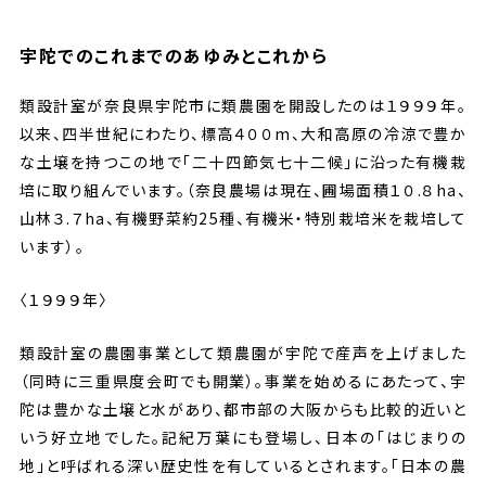
宇陀でのこれまでのあゆみ
とこれから
類設計室が奈良県宇陀市に類農園を開設したのは１９９９年。
以来、四半世紀にわたり、標高４００m、大和高原の冷涼で豊か
な土壌を持つこの地で「二十四節気七十二候」に沿った有機栽
培に取り組んでいます。（奈良農場は現在、圃場面積１０.８ha、
山林３.７ha、有機野菜約25種、有機米・特別栽培米を栽培して
います）。
〈１９９９年〉
類設計室の農園事業として類農園が宇陀で産声を上げました
（同時に三重県度会町でも開業）。事業を始めるにあたって、宇
陀は豊かな土壌と水があり、都市部の大阪からも比較的近いと
いう好立地でした。記紀万葉にも登場し、日本の「はじまりの
地」と呼ばれる深い歴史性を有しているとされます。「日本の農