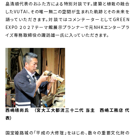
畠清順代表のおふた方による特別対談です。建築と植栽の融合
したVUTAI、その唯一無二の空間が生まれた軌跡とその未来を
語っていただきます。対談ではコメンテーターとしてGREEN
EXPO ２０２７テーマ館展示プランナーで元NHKエンタープラ
イズ専務取締役の諏訪雄一氏に入っていただきます。
西嶋靖尚氏 （宮大工大都流三十二代 当主 西嶋工務店 代
表）
国宝姫路城の「平成の大修理」をはじめ、数々の重要文化財の