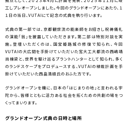
拠点として、２０２３年4月に計画を発表、２０２５年１１月に竣
工しプレオープンしました。今回のグランドオープンにあたり、１
１日の当日、VUTAIにて記念の式典を執り行います。
式典の第一部では、京都観世流の能楽師をお招きし祝祷儀礼
の演能「翁」を披露していただきます。第二部は特別対談を実
施。登壇いただくのは、国宝姫路城の修復で知られ、今回
VUTAIの大広間を手掛けていただいた宮大工大都流の西嶋靖
尚棟梁と、世界を駆け巡るプラントハンターとして知られ、多く
のランドスケープをプロデュースする、VUTAIの植栽計画を手
掛けていただいた西畠清順氏のおふた方です。
グランドオープンを機に、日本の「はじまりの地」と言われる宇
陀から、皆様とともに活力ある社会を拓くための共創の場をつ
くってまいります。
グランドオープン式典の日時と場所