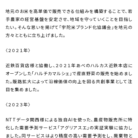
地元のお米を高単価で販売できる仕組みを構築することで、若
手農家の経営基盤を安定させ、地域を守っていくことを目指し
たい――。そんな思いを掲げて「宇陀米ブランド化協議会」を地元の
方々とともに立ち上げました。
〈２０２１年〉
近鉄百貨店様と協働し、２０２１年あべのハルカス近鉄本店に
オープンした「ハルチカマルシェ」で産直野菜の販売を始めまし
た。販路拡大によって沿線価値の向上を図る共創事業として注
目を集めました。
〈２０２３年〉
NTTデータ関西様による独自AIを使った、農産物販売所に特
化した需要予測サービス「アグリアスエ」の実証実験に協力し
ました。同サービスはより精度の高い需要予測をし、廃棄物と