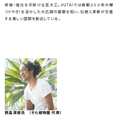
修復・復元を手掛ける宮大工。VUTAIでは樹齢２００年の欅
（けやき）を活かした大広間の建築を担い、伝統と革新が交差
する美しい空間を創出している。
西畠清順氏 （そら植物園 代表）