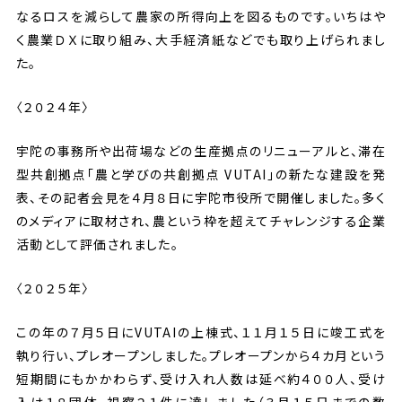
なるロスを減らして農家の所得向上を図るものです。いちはや
く農業ＤＸに取り組み、大手経済紙などでも取り上げられまし
た。
〈２０２４年〉
宇陀の事務所や出荷場などの生産拠点のリニューアルと、滞在
型共創拠点「農と学びの共創拠点 VUTAI」の新たな建設を発
表、その記者会見を４月８日に宇陀市役所で開催しました。多く
のメディアに取材され、農という枠を超えてチャレンジする企業
活動として評価されました。
〈２０２５年〉
この年の７月５日にVUTAIの上棟式、１１月１５日に竣工式を
執り行い、プレオープンしました。プレオープンから４カ月という
短期間にもかかわらず、受け入れ人数は延べ約４００人、受け