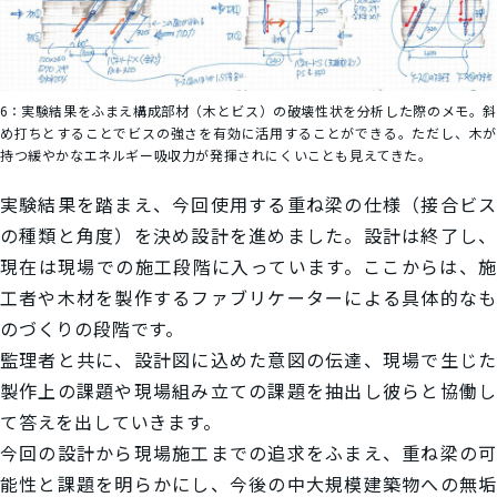
6：
実験結果をふまえ構成部材（木とビス）の破壊性状を分析した際のメモ。
め打ちとすることでビスの強さを有効に活用することができる。ただし、木が
持つ緩やかなエネルギー吸収力が発揮されにくいことも見えてきた。
実験結果を踏まえ、今回使用する重ね梁の仕様（接合ビス
の種類と角度）を決め設計を進めました。設計は終了し、
現在は現場での施工段階に入っています。ここからは、施
工者や木材を製作するファブリケーターによる具体的なも
のづくりの段階です。
監理者と共に、設計図に込めた意図の伝達、現場で生じた
製作上の課題や現場組み立ての課題を抽出し彼らと協働し
て答えを出していきます。
今回の設計から現場施工までの追求をふまえ、重ね梁の可
能性と課題を明らかにし、今後の中大規模建築物への無垢