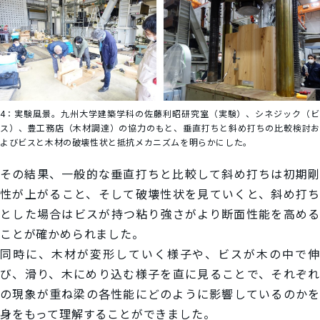
4：
実験風景。九州大学建築学科の佐藤利昭研究室（実験）、シネジック（ビ
ス）、豊工務店（木材調達）の協力のもと、垂直打ちと斜め打ちの比較検討お
よびビスと木材の破壊性状と抵抗メカニズムを明らかにした。
その結果、一般的な垂直打ちと比較して斜め打ちは初期剛
性が上がること、そして破壊性状を見ていくと、斜め打ち
とした場合はビスが持つ粘り強さがより断面性能を高める
ことが確かめられました。
同時に、木材が変形していく様子や、ビスが木の中で伸
び、滑り、木にめり込む様子を直に見ることで、それぞれ
の現象が重ね梁の各性能にどのように影響しているのかを
身をもって理解することができました。