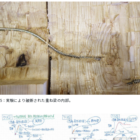
5：
実験により破断された重ね梁の内部。