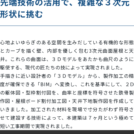
先端技術の活用で、複雑な３次元
形状に挑む
心地よいゆらぎのある空間を生みだしている有機的な形態
とカーブを描く壁、内部を優しく包む3次元曲面屋根と天
井。これらの曲面は、３Ｄモデルをあたかも曲尺のように
駆使する、現代の匠たちの技によって実現されました。
手描きに近い設計者の「３Ｄモデル」から、製作加工の精
度が確保できる「BIM」へ変換し、これを基準にして、２Ⅾ
の躯体図・型枠割付図を、曲率と座標を符号させた鉄骨製
作図・屋根ボード割付加工図・天井下地製作図を作成して
いきました。加工された材料を現場で寸分たがわず符号さ
せて建設する技術によって、本建築は７ヶ月という極めて
短い工事期間で実現されました。