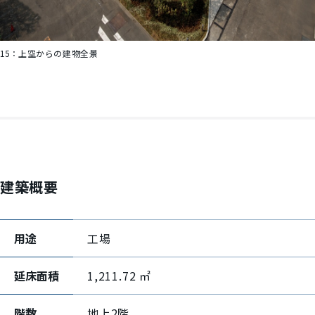
15：
上空からの建物全景
建築概要
用途
工場
延床面積
1,211.72 ㎡
階数
地上2階